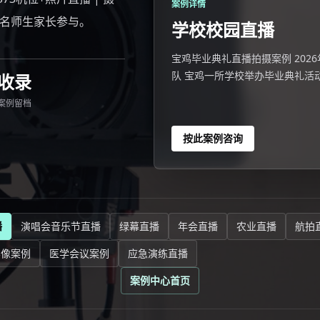
案例详情
3名师生家长参与。
学校校园直播
宝鸡毕业典礼直播拍摄案例 2026年
队 宝鸡一所学校举办毕业典礼活动
收录
案例留档
按此案例咨询
播
演唱会音乐节直播
绿幕直播
年会直播
农业直播
航拍
影像案例
医学会议案例
应急演练直播
案例中心首页