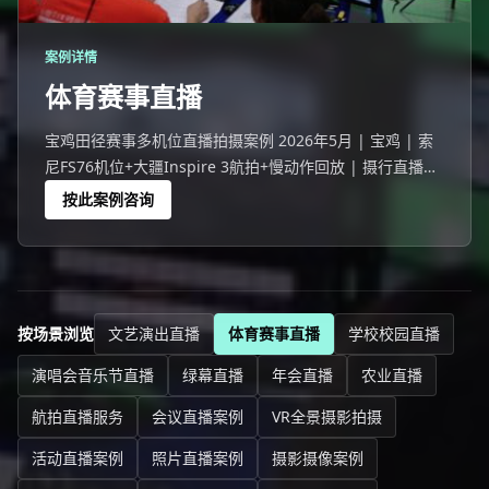
案例详情
体育赛事直播
宝鸡田径赛事多机位直播拍摄案例 2026年5月 | 宝鸡 | 索
尼FS76机位+大疆Inspire 3航拍+慢动作回放 | 摄行直播宝
鸡团队 宝鸡一场244人参与的田径赛事活动，线上8968人
按此案例咨询
观看。
按场景浏览
文艺演出直播
体育赛事直播
学校校园直播
演唱会音乐节直播
绿幕直播
年会直播
农业直播
航拍直播服务
会议直播案例
VR全景摄影拍摄
活动直播案例
照片直播案例
摄影摄像案例