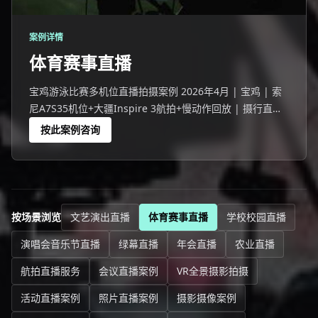
案例详情
体育赛事直播
宝鸡游泳比赛多机位直播拍摄案例 2026年4月 | 宝鸡 | 索
尼A7S35机位+大疆Inspire 3航拍+慢动作回放 | 摄行直播
宝鸡团队 宝鸡一场247人参与的游泳比赛活动，线上5038
按此案例咨询
人观看。
按场景浏览
文艺演出直播
体育赛事直播
学校校园直播
演唱会音乐节直播
绿幕直播
年会直播
农业直播
航拍直播服务
会议直播案例
VR全景摄影拍摄
活动直播案例
照片直播案例
摄影摄像案例