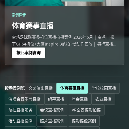
案例详情
体育赛事直播
宝鸡足球联赛多机位直播拍摄案例 2026年6月 | 宝鸡 | 松
下GH64机位+大疆Inspire 3航拍+慢动作回放 | 摄行直播宝
鸡团队 宝鸡一场124人参与的足球联赛活动，线上23921人
按此案例咨询
观看。
按场景浏览
文艺演出直播
体育赛事直播
学校校园直播
演唱会音乐节直播
绿幕直播
年会直播
农业直播
航拍直播服务
会议直播案例
VR全景摄影拍摄
活动直播案例
照片直播案例
摄影摄像案例