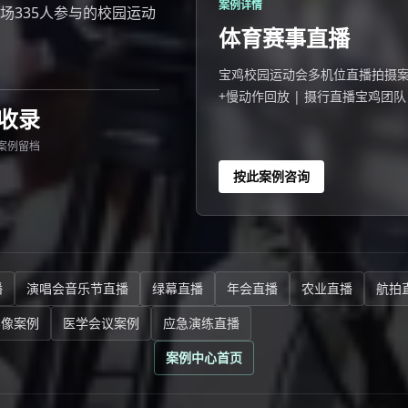
案例详情
鸡一场335人参与的校园运动
体育赛事直播
宝鸡校园运动会多机位直播拍摄案例 20
+慢动作回放 | 摄行直播宝鸡团队
收录
看。
案例留档
按此案例咨询
播
演唱会音乐节直播
绿幕直播
年会直播
农业直播
航拍
影像案例
医学会议案例
应急演练直播
案例中心首页