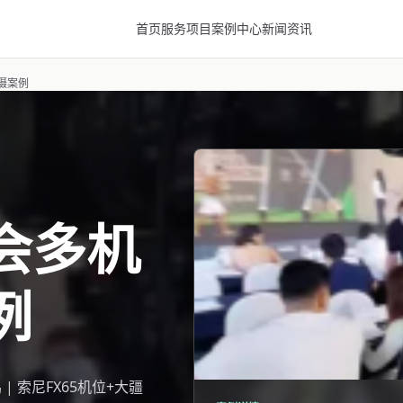
首页
服务项目
案例中心
新闻资讯
摄案例
会多机
例
| 索尼FX65机位+大疆