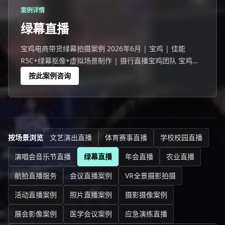
案例详情
绿幕直播
宝鸡电商带货绿幕拍摄案例 2026年6月 | 宝鸡 | 佳能
R5C+绿幕抠像+虚拟场景制作 | 摄行直播宝鸡团队 宝鸡一
家企业选择绿幕直播代替传统实景直播。
按此案例咨询
按场景浏览
文艺演出直播
体育赛事直播
学校校园直播
演唱会音乐节直播
绿幕直播
年会直播
农业直播
航拍直播服务
会议直播案例
VR全景摄影拍摄
活动直播案例
照片直播案例
摄影摄像案例
展会影像案例
医学会议案例
应急演练直播