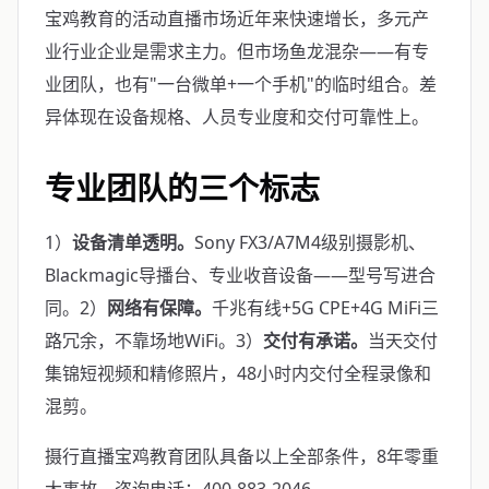
宝鸡教育的活动直播市场近年来快速增长，多元产
业行业企业是需求主力。但市场鱼龙混杂——有专
业团队，也有"一台微单+一个手机"的临时组合。差
异体现在设备规格、人员专业度和交付可靠性上。
专业团队的三个标志
1）
设备清单透明。
Sony FX3/A7M4级别摄影机、
Blackmagic导播台、专业收音设备——型号写进合
同。2）
网络有保障。
千兆有线+5G CPE+4G MiFi三
路冗余，不靠场地WiFi。3）
交付有承诺。
当天交付
集锦短视频和精修照片，48小时内交付全程录像和
混剪。
摄行直播宝鸡教育团队具备以上全部条件，8年零重