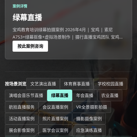
案例详情
绿幕直播
宝鸡教育培训绿幕拍摄案例 2026年4月 | 宝鸡 | 索尼
A7S3+绿幕抠像+虚拟场景制作 | 摄行直播宝鸡团队 宝鸡一
家企业选择绿幕直播代替传统实景直播。
按此案例咨询
按场景浏览
文艺演出直播
体育赛事直播
学校校园直播
演唱会音乐节直播
绿幕直播
年会直播
农业直播
航拍直播服务
会议直播案例
VR全景摄影拍摄
活动直播案例
照片直播案例
摄影摄像案例
展会影像案例
医学会议案例
应急演练直播