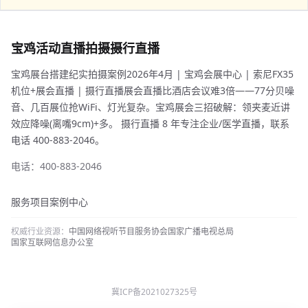
宝鸡活动直播拍摄摄行直播
宝鸡展台搭建纪实拍摄案例2026年4月 | 宝鸡会展中心 | 索尼FX35
机位+展会直播 | 摄行直播展会直播比酒店会议难3倍——77分贝噪
音、几百展位抢WiFi、灯光复杂。宝鸡展会三招破解：领夹麦近讲
效应降噪(离嘴9cm)+多。 摄行直播 8 年专注企业/医学直播，联系
电话 400-883-2046。
电话：400-883-2046
服务项目
案例中心
权威行业资源：
中国网络视听节目服务协会
国家广播电视总局
国家互联网信息办公室
冀ICP备2021027325号