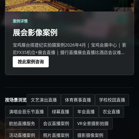
案例详情
展会影像案例
宝鸡展台搭建纪实拍摄案例2026年4月 | 宝鸡会展中心 | 索
尼FX35机位+展会直播 | 摄行直播展会直播比酒店会议难3
倍——77分贝噪音、几百展位抢WiFi、灯光复杂。宝鸡展会
按此案例咨询
三招破解：领夹麦近讲效应降噪(离嘴9cm)+多
按场景浏览
文艺演出直播
体育赛事直播
学校校园直播
演唱会音乐节直播
绿幕直播
年会直播
农业直播
航拍直播服务
会议直播案例
VR全景摄影拍摄
活动直播案例
照片直播案例
摄影摄像案例