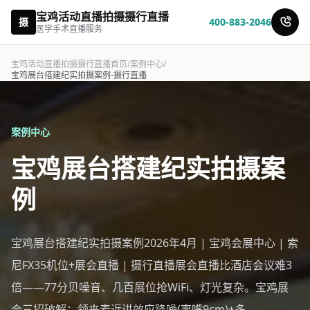
宝鸡活动直播拍摄摄行直播
摄
400-883-2046
医学手术直播服务
宝鸡活动直播拍摄摄行直播首页
/
案例中心
/
宝鸡展台搭建纪实拍摄案例-摄行直播
案例中心
宝鸡展台搭建纪实拍摄案
例
宝鸡展台搭建纪实拍摄案例2026年4月 | 宝鸡会展中心 | 索
尼FX35机位+展会直播 | 摄行直播展会直播比酒店会议难3
倍——77分贝噪音、几百展位抢WiFi、灯光复杂。宝鸡展
会三招破解：领夹麦近讲效应降噪(离嘴9cm)+多