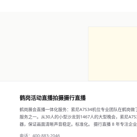
鹤岗活动直播拍摄摄行直播
鹤岗展会直播一体化服务：索尼A7S34机位专业团队在鹤岗
服务之一。从30人的小型沙龙到1467人的大型晚会，索尼A7S3配
器，保证画面清晰声音稳定。标准化。 摄行直播 8 年专注企业/医
电话：400-883-2046