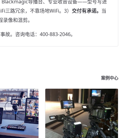
影机、Blackmagic导播台、专业收音设备——型号写进
 MiFi三路冗余，不靠场地WiFi。3）
交付有承诺。
当
程录像和混剪。
咨询电话：400-883-2046。
案例中心