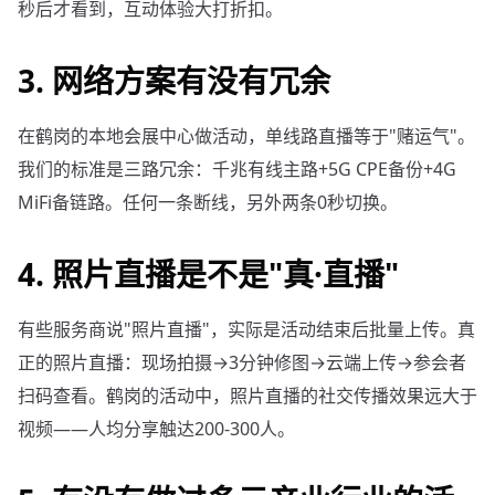
秒后才看到，互动体验大打折扣。
3. 网络方案有没有冗余
在鹤岗的本地会展中心做活动，单线路直播等于"赌运气"。
我们的标准是三路冗余：千兆有线主路+5G CPE备份+4G
MiFi备链路。任何一条断线，另外两条0秒切换。
4. 照片直播是不是"真·直播"
有些服务商说"照片直播"，实际是活动结束后批量上传。真
正的照片直播：现场拍摄→3分钟修图→云端上传→参会者
扫码查看。鹤岗的活动中，照片直播的社交传播效果远大于
视频——人均分享触达200-300人。