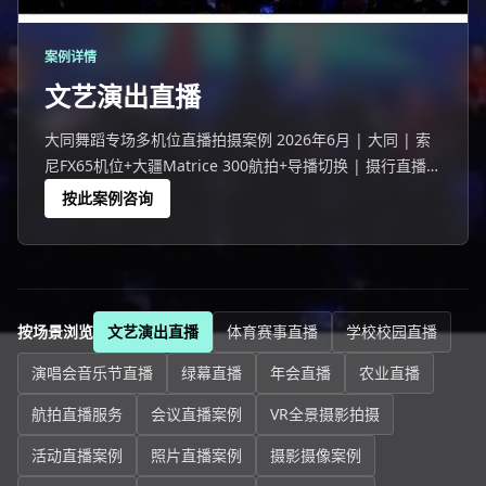
案例详情
文艺演出直播
大同舞蹈专场多机位直播拍摄案例 2026年6月 | 大同 | 索
尼FX65机位+大疆Matrice 300航拍+导播切换 | 摄行直播大
同团队 大同一场490人的舞蹈专场活动，线下观众座无虚
按此案例咨询
席，线上4094人同步观看。
按场景浏览
文艺演出直播
体育赛事直播
学校校园直播
演唱会音乐节直播
绿幕直播
年会直播
农业直播
航拍直播服务
会议直播案例
VR全景摄影拍摄
活动直播案例
照片直播案例
摄影摄像案例