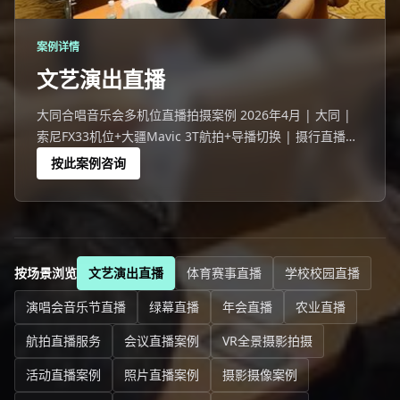
案例详情
文艺演出直播
大同合唱音乐会多机位直播拍摄案例 2026年4月 | 大同 |
索尼FX33机位+大疆Mavic 3T航拍+导播切换 | 摄行直播大
同团队 大同一场694人的合唱音乐会活动，线下观众座无虚
按此案例咨询
席，线上10345人同步观看。
按场景浏览
文艺演出直播
体育赛事直播
学校校园直播
演唱会音乐节直播
绿幕直播
年会直播
农业直播
航拍直播服务
会议直播案例
VR全景摄影拍摄
活动直播案例
照片直播案例
摄影摄像案例