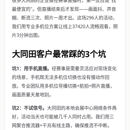
很多大同田的企业做径赛事直播时，第一反应是"找
最便宜的"。但直播结束后才发现——画面抖、声音
糊、断流三次、照片一周才出。这场296人的活动，
我们用专业多机位方案让线上37420人流畅观看，照
片3分钟出图。
大同田客户最常踩的3个坑
坑1：用手机直播。
径赛事是需要灵活应对现场变化
的场景，手机既无法多机位切换也没有慢动作回
放。专业团队用多机位导播切换+航拍+照片直播，
画面质量天差地别。
坑2：不试信号。
大同田的本地会展中心网络条件再
好，活动当天也可能被几千人同时占用。我们用三
网聚合推流器+千兆有线主路，确保推流不中断。