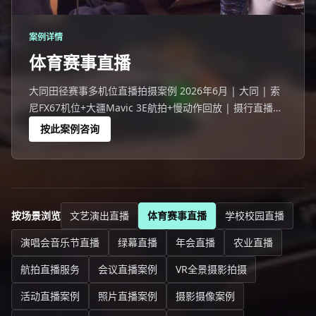
案例详情
体育赛事直播
大同田径赛事多机位直播拍摄案例 2026年6月 | 大同 | 索
尼FX67机位+大疆Mavic 3E航拍+慢动作回放 | 摄行直播大
同团队 大同一场193人参与的田径赛事活动，线上10873人
按此案例咨询
观看。
按场景浏览
文艺演出直播
体育赛事直播
学校校园直播
演唱会音乐节直播
绿幕直播
年会直播
农业直播
航拍直播服务
会议直播案例
VR全景摄影拍摄
活动直播案例
照片直播案例
摄影摄像案例