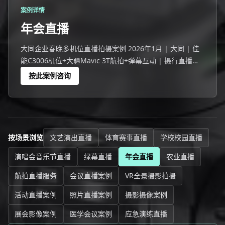
案例详情
年会直播
大同企业春晚多机位直播拍摄案例 2026年1月 | 大同 | 佳
能C3006机位+大疆Mavic 3T航拍+弹幕互动 | 摄行直播大
同团队 大同一家企业764人线下+2893人在线的企业春晚。
按此案例咨询
按场景浏览
文艺演出直播
体育赛事直播
学校校园直播
演唱会音乐节直播
绿幕直播
年会直播
农业直播
航拍直播服务
会议直播案例
VR全景摄影拍摄
活动直播案例
照片直播案例
摄影摄像案例
展会影像案例
医学会议案例
应急演练直播