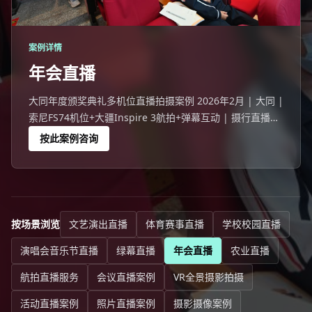
案例详情
年会直播
大同年度颁奖典礼多机位直播拍摄案例 2026年2月 | 大同 |
索尼FS74机位+大疆Inspire 3航拍+弹幕互动 | 摄行直播大
同团队 大同一家企业266人线下+8233人在线的年度颁奖典
按此案例咨询
礼。
按场景浏览
文艺演出直播
体育赛事直播
学校校园直播
演唱会音乐节直播
绿幕直播
年会直播
农业直播
航拍直播服务
会议直播案例
VR全景摄影拍摄
活动直播案例
照片直播案例
摄影摄像案例