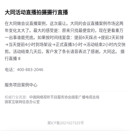
大同活动直播拍摄摄行直播
在大同做会议直播案例，这次最让。大同的会议直播案例市场这两
年变化太大了。最大的感受是：原来只找最便宜的，现在更看重万
一出事谁能兜底。如果按时间线复盘：提前6天踩点→提前2天彩排
→当天提前4小时到场架设→正式直播3小时→活动结束2小时内交快
剪。活动结束几天后，客户发了条长语音表达了感谢。大同这。 摄
行直播 8
电话：400-883-2046
服务项目
案例中心
权威行业资源：
中国网络视听节目服务协会
国家广播电视总局
国家互联网信息办公室
冀ICP备2021027325号