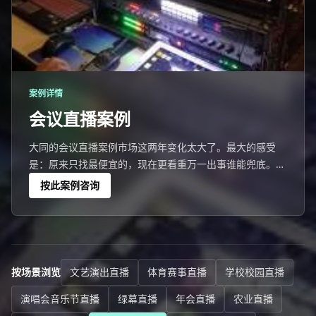
案例详情
会议直播案例
大同的会议直播案例市场这两年变化太大了。最大的感受
是：原来只找最便宜的，现在更看重万一出事谁能兜底。如
果按时间线复盘：提前6天踩点→提前2天彩排→当天提前4
按此案例咨询
小时到场架设→正式直播3小时→活动结束2小时内交快剪。
活动结束几天后，客户发了条长语音表达了感谢。大同这个
市场说大不大，说小不小——一次做得好后
按场景浏览
文艺演出直播
体育赛事直播
学校校园直播
演唱会音乐节直播
绿幕直播
年会直播
农业直播