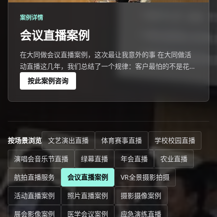
案例详情
会议直播案例
在大同做会议直播案例，这次最让我意外的事 在大同做活
动直播这几年，我们总结了一个规律：客户最怕的不是花钱
多，而是花了钱没效果。
按此案例咨询
按场景浏览
文艺演出直播
体育赛事直播
学校校园直播
演唱会音乐节直播
绿幕直播
年会直播
农业直播
航拍直播服务
会议直播案例
VR全景摄影拍摄
活动直播案例
照片直播案例
摄影摄像案例
展会影像案例
医学会议案例
应急演练直播