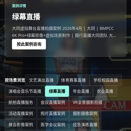
案例详情
绿幕直播
大同虚拟舞台直播拍摄案例 2026年4月 | 大同 | BMPCC
6K Pro+绿幕抠像+虚拟场景制作 | 摄行直播大同团队 大同
一家企业选择绿幕直播代替传统实景直播。
按此案例咨询
按场景浏览
文艺演出直播
体育赛事直播
学校校园直播
演唱会音乐节直播
绿幕直播
年会直播
农业直播
航拍直播服务
会议直播案例
VR全景摄影拍摄
活动直播案例
照片直播案例
摄影摄像案例
展会影像案例
医学会议案例
应急演练直播