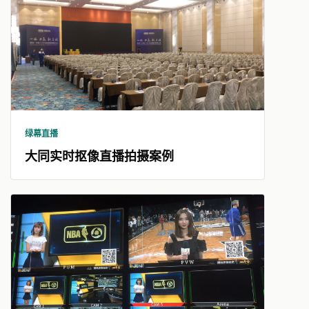
绿幕直播
大同实时抠像直播拍摄案例