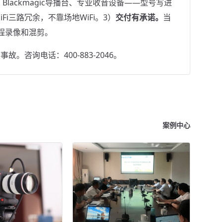
影机、Blackmagic导播台、专业收音设备——型号写进
 MiFi三路冗余，不靠场地WiFi。3）
交付有承诺。
当
程录像和混剪。
咨询电话：400-883-2046。
案例中心