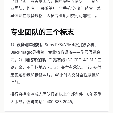
业行业企业是需求主力。但市场鱼龙混杂——有专
业团队，也有"一台微单+一个手机"的临时组合。差
异体现在设备规格、人员专业度和交付可靠性上。
专业团队的三个标志
1）
设备清单透明。
Sony FX3/A7M4级别摄影机、
Blackmagic导播台、专业收音设备——型号写进合
同。2）
网络有保障。
千兆有线+5G CPE+4G MiFi三
路冗余，不靠场地WiFi。3）
交付有承诺。
当天交付
集锦短视频和精修照片，48小时内交付全程录像和
混剪。
摄行直播宝鸡成人团队具备以上全部条件，8年零重
大事故。咨询电话：400-883-2046。