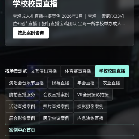
学校校园直播
宝鸡成人礼直播拍摄案例 2026年3月 | 宝鸡 | 索尼FX33机
位+照片直播 | 摄行直播宝鸡团队 宝鸡一所学校举办成人礼
活动，1388名师生家长参与。
按此案例咨询
按场景浏览
文艺演出直播
体育赛事直播
学校校园直播
演唱会音乐节直播
绿幕直播
年会直播
农业直播
航拍直播服务
会议直播案例
VR全景摄影拍摄
活动直播案例
照片直播案例
摄影摄像案例
展会影像案例
医学会议案例
应急演练直播
案例中心首页