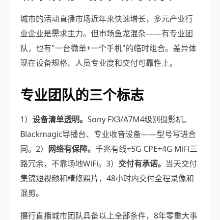
城市的活动直播市场近年来快速增长，多元产业行
业企业是需求主力。但市场鱼龙混杂——有专业团
队，也有"一台微单+一个手机"的临时组合。差异体
现在设备规格、人员专业度和交付可靠性上。
专业团队的三个标志
1）
设备清单透明。
Sony FX3/A7M4级别摄影机、
Blackmagic导播台、专业收音设备——型号写进合
同。2）
网络有保障。
千兆有线+5G CPE+4G MiFi三
路冗余，不靠场地WiFi。3）
交付有承诺。
当天交付
集锦短视频和精修照片，48小时内交付全程录像和
混剪。
摄行直播城市团队具备以上全部条件，8年零重大事