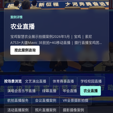
案例详情
农业直播
宝鸡智慧农业展示拍摄案例2026年5月 | 宝鸡 | 索尼
A7S3+大疆Mavic 3E航拍+4G移动直播 | 摄行直播宝鸡团队
宝鸡一次智慧农业展示活动。农业直播是近年来快速增长的
按此案例咨询
直播品类——农产品溯源让消费者看到"从田间到餐桌
按场景浏览
文艺演出直播
体育赛事直播
学校校园直播
演唱会音乐节直播
绿幕直播
年会直播
农业直播
航拍直播服务
会议直播案例
VR全景摄影拍摄
活动直播案例
照片直播案例
摄影摄像案例