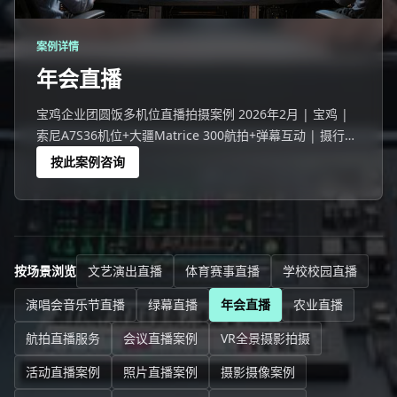
案例详情
年会直播
宝鸡企业团圆饭多机位直播拍摄案例 2026年2月 | 宝鸡 |
索尼A7S36机位+大疆Matrice 300航拍+弹幕互动 | 摄行直
播宝鸡团队 宝鸡一家企业743人线下+9628人在线的企业团
按此案例咨询
圆饭。
按场景浏览
文艺演出直播
体育赛事直播
学校校园直播
演唱会音乐节直播
绿幕直播
年会直播
农业直播
航拍直播服务
会议直播案例
VR全景摄影拍摄
活动直播案例
照片直播案例
摄影摄像案例