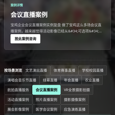
案例详情
会议直播案例
宝鸡企业会议直播案例实例复盘 做了宝鸡这么多场会议直
播案例，越来越觉得活动影像已经从&#34;可选项&#34;变
成&#34;竞争力&#34;了。
按此案例咨询
按场景浏览
文艺演出直播
体育赛事直播
学校校园直播
演唱会音乐节直播
绿幕直播
年会直播
农业直播
航拍直播服务
会议直播案例
VR全景摄影拍摄
活动直播案例
照片直播案例
摄影摄像案例
展会影像案例
医学会议案例
应急演练直播