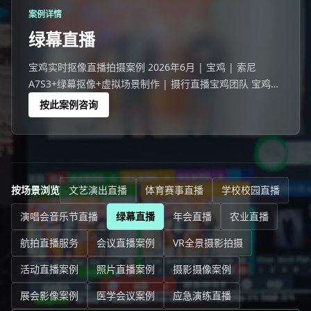
案例详情
绿幕直播
宝鸡实时抠像直播拍摄案例 2026年6月 | 宝鸡 | 索尼
A7S3+绿幕抠像+虚拟场景制作 | 摄行直播宝鸡团队 宝鸡一
家企业选择绿幕直播代替传统实景直播。
按此案例咨询
按场景浏览
文艺演出直播
体育赛事直播
学校校园直播
演唱会音乐节直播
绿幕直播
年会直播
农业直播
航拍直播服务
会议直播案例
VR全景摄影拍摄
活动直播案例
照片直播案例
摄影摄像案例
展会影像案例
医学会议案例
应急演练直播