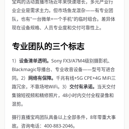
宝鸡的活动直播市场近年来快速增长，多元产业行
业企业是需求主力。但市场鱼龙混杂——有专业团
队，也有"一台微单+一个手机"的临时组合。差异体
现在设备规格、人员专业度和交付可靠性上。
专业团队的三个标志
1）
设备清单透明。
Sony FX3/A7M4级别摄影机、
Blackmagic导播台、专业收音设备——型号写进合
同。2）
网络有保障。
千兆有线+5G CPE+4G MiFi三
路冗余，不靠场地WiFi。3）
交付有承诺。
当天交付
集锦短视频和精修照片，48小时内交付全程录像和
混剪。
摄行直播宝鸡团队具备以上全部条件，8年零重大事
故。咨询电话：400-883-2046。