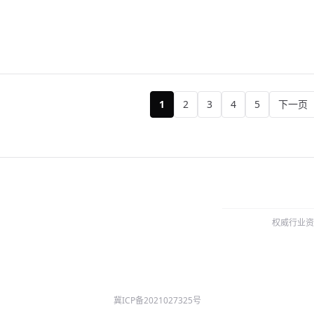
1
2
3
4
5
下一页
权威行业资
冀ICP备2021027325号