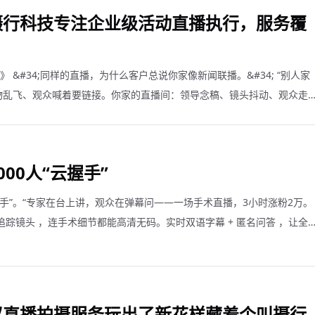
摄行科技专注企业级活动直播执行，服务覆
》 &#34;同样的直播，为什么客户总说你家像新闻联播。&#34; “别人家
物乱飞、观众喊着要链接。你家的直播间：领导念稿、镜头抖动、观众走
00人“云握手”
云握手”。“专家在台上讲，观众在弹幕问——一场手术直播，3小时涨粉2万。
追踪镜头 ，连手术细节都能高清无码。实时双语字幕 + 匿名问答 ，让全
不怕社死。
议直播拍摄服务玩出了新花样藏着个叫摄行