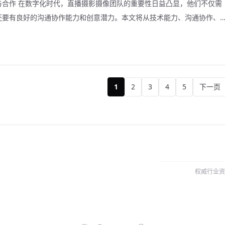
与合作 在数字化时代，直播摄影摄像团队的重要性日益凸显，他们不仅需
还要有良好的沟通协作能力和创意潜力。本文将从技术能力、沟通协作、
何选拔和合作一个的直播摄影摄像团队。
1
2
3
4
5
下一页
权威行业资