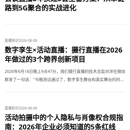
路到5G聚合的实战进化
直播知识
2026-08-08
数字孪生×活动直播：摄行直播在2026
年做过的3个跨界创新项目
2026年6月18日晚上9点47分，我们摄行直播的技术总监刘洋在微信
群发了一句话："今晚测试通过了，数字孪生舞台和真实舞台的时间
差压缩到了0.3秒以内。"群里安静了大概三分钟——然后炸了。因
为我们都知道这意味着什么：从今往后，一个在纽约的嘉宾，可
以"站"在上海的舞台上，和真人主持人做实时互动，观众肉眼分辨
直播知识
2026-08-08
不出来哪个是真人、哪个是数字分身。 这不是科幻电影，这是摄行
活动拍摄中的个人隐私与肖像权合规指
直播在2026年上半年实打实交付的
南：2026年企业必须知道的5条红线