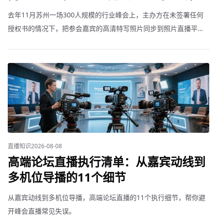
去年11月苏州一场300人规模的行业峰会上，主办方在未签署任何
授权书的情况下，把参会嘉宾的高清特写照片同步到照片直播平
台。三天后，一位外企高管通过律师发函——那张照片被他公司竞
对截图用在了商业提案里。最终主办方赔了8.7万元和解。说实话，
这种事儿搁两年前可能没人当回事，但2026年了，真不是开玩笑
的。 摄行直播团队在过去三年里，经手过大大小小600多场活动的
拍摄和直播执行，从企业年会到政府论坛，从
直播知识
2026-08-08
高端论坛直播执行清单：从嘉宾动线到
多机位导播的11个细节
从嘉宾动线到多机位导播，高端论坛直播的11个执行细节，帮你避
开峰会直播常见失误。