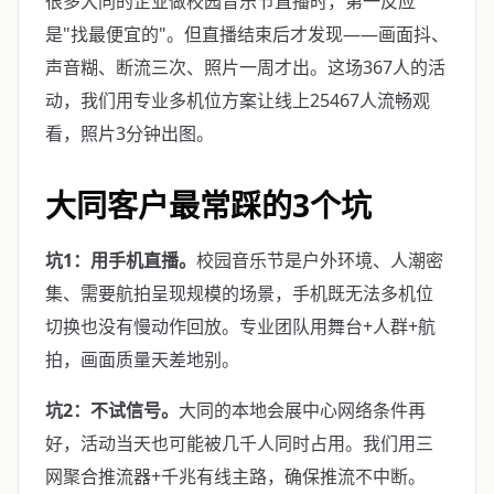
很多大同的企业做校园音乐节直播时，第一反应
是"找最便宜的"。但直播结束后才发现——画面抖、
声音糊、断流三次、照片一周才出。这场367人的活
动，我们用专业多机位方案让线上25467人流畅观
看，照片3分钟出图。
大同客户最常踩的3个坑
坑1：用手机直播。
校园音乐节是户外环境、人潮密
集、需要航拍呈现规模的场景，手机既无法多机位
切换也没有慢动作回放。专业团队用舞台+人群+航
拍，画面质量天差地别。
坑2：不试信号。
大同的本地会展中心网络条件再
好，活动当天也可能被几千人同时占用。我们用三
网聚合推流器+千兆有线主路，确保推流不中断。