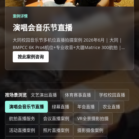
案例详情
演唱会音乐节直播
大同校园音乐节多机位直播拍摄案例 2026年6月 | 大同 |
BMPCC 6K Pro4机位+专业收音+大疆Matrice 300航拍 |
摄行直播大同团队 大同一场1620人的校园音乐节，线上
按此案例咨询
38926人观看。
按场景浏览
文艺演出直播
体育赛事直播
学校校园直播
演唱会音乐节直播
绿幕直播
年会直播
农业直播
航拍直播服务
会议直播案例
VR全景摄影拍摄
活动直播案例
照片直播案例
摄影摄像案例