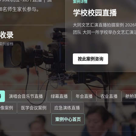
案例详情
08名师生家长参与。
学校校园直播
大同文艺汇演直播拍摄案例 2026年
团队 大同一所学校举办文艺汇演活
收录
案例留档
按此案例咨询
播
演唱会音乐节直播
绿幕直播
年会直播
农业直播
航拍
影像案例
医学会议案例
应急演练直播
案例中心首页