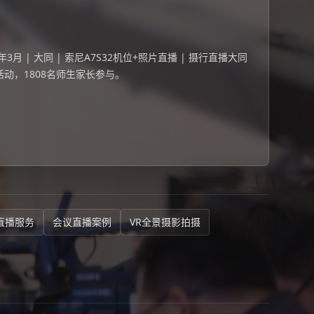
3月 | 大同 | 索尼A7S32机位+照片直播 | 摄行直播大同
动，1808名师生家长参与。
直播服务
会议直播案例
VR全景摄影拍摄