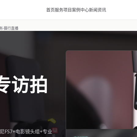
首页
服务项目
案例中心
新闻资讯
例-摄行直播
专访拍
索尼FS7+电影镜头组+专业