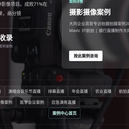
案例详情
分钟影像项目。成败71%在
摄影摄像案例
景，画分镜
大同企业高管专访拍摄拍摄案例2026
Mavic 3T航拍 | 摄行直播
收录
间、研发、办公、外景四大场景
案例留档
按此案例咨询
播
演唱会音乐节直播
绿幕直播
年会直播
农业直播
航拍
影像案例
医学会议案例
应急演练直播
案例中心首页