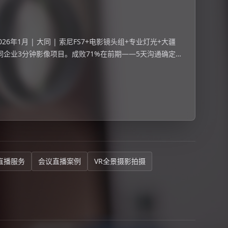
年1月 | 大同 | 索尼FS7+电影镜头组+专业灯光+大疆
制作大同企业3分钟影像项目。成败71%在前期——5天沟通确定车
，画分镜
直播服务
会议直播案例
VR全景摄影拍摄