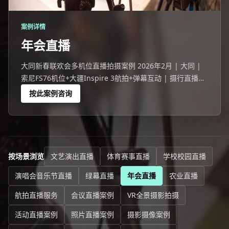
案例详情
年会直播
大同新春联欢会多机位直播拍摄案例 2026年2月 | 大同 |
索尼FS76机位+大疆Inspire 3航拍+弹幕互动 | 摄行直播大
同团队 大同一家企业200人线下+7957人在线的新春联欢
按此案例咨询
会。
按场景浏览
文艺演出直播
体育赛事直播
学校校园直播
演唱会音乐节直播
绿幕直播
年会直播
农业直播
航拍直播服务
会议直播案例
VR全景摄影拍摄
活动直播案例
照片直播案例
摄影摄像案例