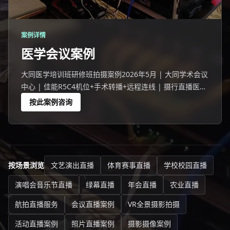
案例详情
医学会议案例
大同医学培训班研修班拍摄案例2026年5月 | 大同学术会议
中心 | 佳能R5C4机位+手术转播+远程连线 | 摄行直播医学
会议是直播门槛最高的品类。手术室8K内窥镜画面通过SDI
按此案例咨询
光纤直连导播台，不压缩零损失，传输482米跨楼层
按场景浏览
文艺演出直播
体育赛事直播
学校校园直播
演唱会音乐节直播
绿幕直播
年会直播
农业直播
航拍直播服务
会议直播案例
VR全景摄影拍摄
活动直播案例
照片直播案例
摄影摄像案例