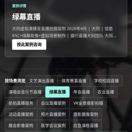
案例详情
绿幕直播
大同虚拟演播室直播拍摄案例 2026年4月 | 大同 | 佳能
R5C+绿幕抠像+虚拟场景制作 | 摄行直播大同团队 大同一
家企业选择绿幕直播代替传统实景直播。
按此案例咨询
按场景浏览
文艺演出直播
体育赛事直播
学校校园直播
演唱会音乐节直播
绿幕直播
年会直播
农业直播
航拍直播服务
会议直播案例
VR全景摄影拍摄
活动直播案例
照片直播案例
摄影摄像案例
展会影像案例
医学会议案例
应急演练直播