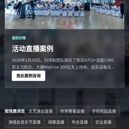
案例详情
活动直播案例
2026年2月28日。刘洋和团队架好了索尼A7S3+佳能C300
双主力机位，大疆Matrice 300在天上待命。说实话每次这
么铺开设备的时候我都在想，客户看到的只是最终那个流畅
按此案例咨询
的画面，但他们不知道我们背后做了多少冗余准备。如果按
时间线复盘：提前9天踩点→提前2天彩排→当天提前2小时
到场架设→正式直
按场景浏览
文艺演出直播
体育赛事直播
学校校园直播
演唱会音乐节直播
绿幕直播
年会直播
农业直播