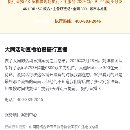
摄行直播 4K 多机位现场执行 · 年服务 200+ 场 · 9 平台同步分发
4K HDR · 5G 聚合 · 主备双链路 · 全国 300+ 城市本地化
预约档期
执行热线：400-883-2046
大同活动直播拍摄摄行直播
做了大同的活动直播案例之后总结。2026年2月28日。刘洋和团队
架好了索尼A7S3+佳能C300双主力机位，大疆Matrice 300在天上
待命。说实话每次这么铺开设备的时候我都在想，客户看到的只是
最终那个流畅的画面，但他们不知道我们背后做了多少冗余准备。
如果按时间线复盘：提前9天踩点→提前。 摄行直播 8
电话：400-883-2046
服务项目
案例中心
权威行业资源：
中国网络视听节目服务协会
国家广播电视总局