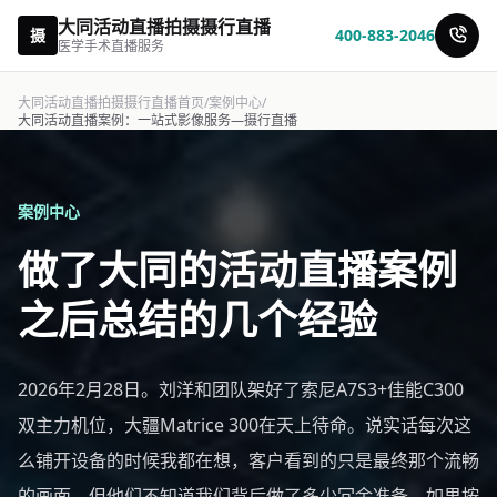
大同活动直播拍摄摄行直播
摄
400-883-2046
医学手术直播服务
大同活动直播拍摄摄行直播首页
/
案例中心
/
大同活动直播案例：一站式影像服务—摄行直播
案例中心
做了大同的活动直播案例
之后总结的几个经验
2026年2月28日。刘洋和团队架好了索尼A7S3+佳能C300
双主力机位，大疆Matrice 300在天上待命。说实话每次这
么铺开设备的时候我都在想，客户看到的只是最终那个流畅
的画面，但他们不知道我们背后做了多少冗余准备。如果按